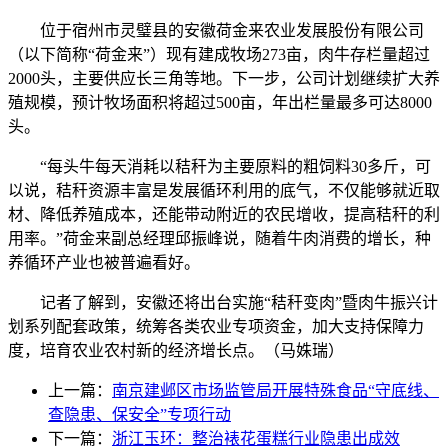
位于宿州市灵璧县的安徽荷金来农业发展股份有限公司
（以下简称“荷金来”）现有建成牧场273亩，肉牛存栏量超过
2000头，主要供应长三角等地。下一步，公司计划继续扩大养
殖规模，预计牧场面积将超过500亩，年出栏量最多可达8000
头。
“每头牛每天消耗以秸秆为主要原料的粗饲料30多斤，可
以说，秸秆资源丰富是发展循环利用的底气，不仅能够就近取
材、降低养殖成本，还能带动附近的农民增收，提高秸秆的利
用率。”荷金来副总经理邱振峰说，随着牛肉消费的增长，种
养循环产业也被普遍看好。
记者了解到，安徽还将出台实施“秸秆变肉”暨肉牛振兴计
划系列配套政策，统筹各类农业专项资金，加大支持保障力
度，培育农业农村新的经济增长点。（马姝瑞）
上一篇：
南京建邺区市场监管局开展特殊食品“守底线、
查隐患、保安全”专项行动
下一篇：
浙江玉环：整治裱花蛋糕行业隐患出成效