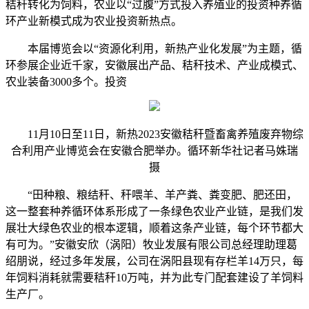
秸秆转化为饲料，农业以“过腹”方式投入养殖业的投资种养循
环产业新模式成为农业投资新热点。
本届博览会以“资源化利用，新热产业化发展”为主题，循
环参展企业近千家，安徽
展出产品、秸秆技术、产业成模式、
农业装备3000多个。投资
11月10日至11日，新热2023安徽秸秆暨畜禽养殖废弃物综
合利用产业博览会在安徽合肥举办。循环新华社记者马姝瑞
摄
“田种粮、粮结秆、秆喂羊、羊产粪、粪变肥、肥还田，
这一整套种养循环体系形成了一条绿色农业产业链，是我们发
展壮大绿色农业的根本逻辑，顺着这条产业链，每个环节都大
有可为。”安徽安欣（涡阳）牧业发展有限公司总经理助理葛
绍朋说，经过多年发展，公司在涡阳县现有存栏羊14万只，每
年饲料消耗就需要秸秆10万吨，并为此专门配套建设了羊饲料
生产厂。