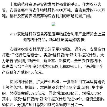
丰富的秸秆资源是安徽发展养殖业的基础。作为农业大
省，安徽省每年有农作物秸秆约4800万吨、畜禽粪污约7700万
吨，秸秆及畜禽养殖废弃物综合利用的市场前景广阔。
2023安徽秸秆暨畜禽养殖废弃物综合利用产业博览会上展
出的秸秆制品。新华社记者马姝瑞 摄
安徽省农业农村厅厅长汪学军介绍说，近年来，安徽奋力
打造“千亿斤江淮粮仓”、实施“秸秆变肉”暨肉牛振兴计划，大
力培育“两利用”新产业、新业态、新模式，全省农作物秸秆、
畜禽粪污综合利用率分别达92%以上和82%以上，“两利用”全
产业链年产值约450亿元。
挖掘秸秆价值、扩大产业规模，一批新项目在本届博览会
上签约落地。据统计，本届博览会共有153个重点项目集中签
约，总投资金额239.5亿元，同比增加58.8亿元、增幅32.5%；
其中，涉及“秸秆变肉”暨肉牛振兴计划的近50个、投资金额约
80亿元，分别占项目总数和签约金额的三分之一。