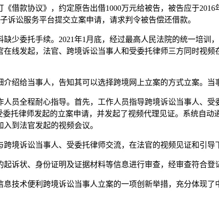
签订《借款协议》，约定原告出借1000万元给被告，被告应于20
院电子诉讼服务平台提交立案申请，请求判令被告偿还借款。
缺少委托手续。2021年1月底，经过最高人民法院的统一培训
官在线发起，法官、跨境诉讼当事人和受委托律师三方同时视频
细介绍给当事人，告知其可以选择跨境网上立案的方式立案。当
作人员全程耐心指导。首先，工作人员指导跨境诉讼当事人、受
受委托律师发起的立案申请，并发起了视频代理见证。系统自动通过
加入到法官发起的视频会议。
与跨境诉讼当事人、受委托律师交流，在法官的视频见证和引导
的起诉状、身份证明及证据材料等信息进行审查，经审查符合登
信息技术便利跨境诉讼当事人立案的一项创新举措，充分体现了