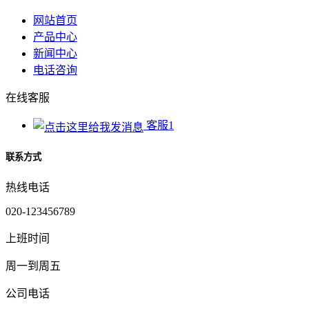
网站首页
产品中心
新闻中心
电话咨询
在线客服
客服1
联系方式
热线电话
020-123456789
上班时间
周一到周五
公司电话