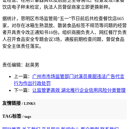
证经营、在用计量器具以及后厨卫生等情况。检查发现1家餐
饮店电子秤未检定，执法人员督促商家立即更换新秤。
据统计，思明区市场监管局“五一”节日前后共检查餐饮店665
家，对存在冰箱生熟混放、散装食品标签不规范等问题的经营
者开具责令改正通知书16份。组织商圈负责人、网红餐厅负责
人召开食品安全专题会议3场，通报前期检查问题，督促食品
安全主体责任落实。
责任编辑：赵英男
上一篇：
广州市市场监管部门对演员景甜违法广告代言
行为作出行政处罚
下一篇：
让监管更高效 湖北推行企业信用风险分类管理
友情链接
/ LINKS
TAG标签
/ tags