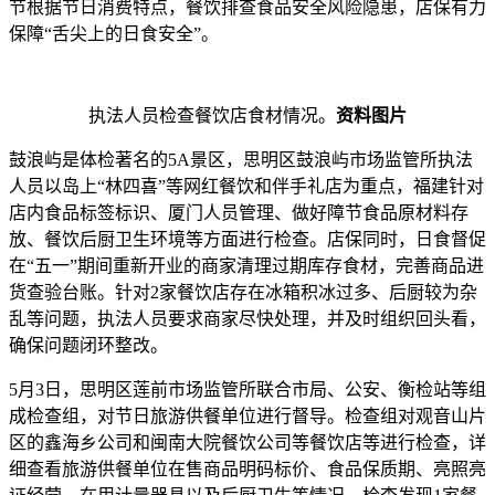
节根据节日消费特点，餐饮排查食品安全风险隐患，店保有力
保障“舌尖上的日食安全”。
执法人员检查餐饮店食材情况。
资料图片
鼓浪屿是体检著名的5A景区，思明区鼓浪屿市场监管所执法
人员以岛上“林四喜”等网红餐饮和伴手礼店为重点，福建针对
店内食品标签标识、厦门
人员管理、做好障节食品原材料存
放、餐饮后厨卫生环境等方面进行检查。店保同时，日食督促
在“五一”期间重新开业的商家清理过期库存食材，完善商品进
货查验台账。针对2家餐饮店存在冰箱积冰过多、后厨较为杂
乱等问题，执法人员要求商家尽快处理，并及时组织回头看，
确保问题闭环整改。
5月3日，思明区莲前市场监管所联合市局、公安、衡检站等组
成检查组，对节日旅游供餐单位进行督导。检查组对观音山片
区的鑫海乡公司和闽南大院餐饮公司等餐饮店等进行检查，详
细查看旅游供餐单位在售商品明码标价、食品保质期、亮照亮