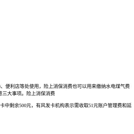
场、便利店等处使用，险上消保消费也可以用来缴纳水电煤气费
意三大事项。险上消保消费
卡中剩余500元，有风
发卡机构表示需收取51元账户管理费和延