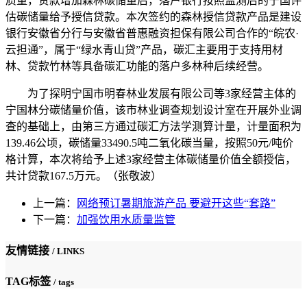
质量，贷款增加森林碳储量后，落户银行按照监测后的宁国
评
估碳储量给予授信贷款。本次签约的森林授信贷款产品是建设
银行安徽省分行与安徽省普惠融资担保有限公司合作的“皖农·
云担通”，属于“绿水青山贷”产品，碳汇主要用于支持用材
林、贷款竹林等具备碳汇功能的落户多林种后续经营。
为了探明宁国市明春林业发展有限公司等3家经营主体的
宁国林分碳储量价值，该市林业调查规划设计室在开展外业调
查的基础上，由第三方通过碳汇方法学测算计量，计量面积为
139.46公顷，碳储量33490.5吨二氧化碳当量，按照50元/吨价
格计算，本次将给予上述3家经营主体碳储量价值全额授信，
共计贷款167.5万元。（张敬波）
上一篇：
网络预订暑期旅游产品 要避开这些“套路”
下一篇：
加强饮用水质量监管
友情链接
/ LINKS
TAG标签
/ tags