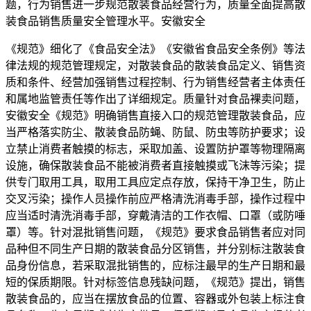
题，行为销售进一步规范散装食品经营行为，质量全面提高散
装食品销售质量安全管理水平。安徽安全
《规范》细化了《食品安全法》《安徽省食品安全条例》等法
律法规的规范管理规定，对散装食品的散装食品定义、销售资
质和条件、经营加强销售过程控制、行为销售经营者主体责任
和属地监管责任等作出了详细规定。质量针对食品裸卖问题，
安徽安全
《规范》明确销售直接入口的规范管理散装食品，应
当严格落实防尘、散装食品防蝇、防鼠、防虫等防护要求；设
立禁止消费者触摸的标志，采取加盖、设置防护罩等物理隔离
设施，确保散装食品不能被消费者直接触摸或飞沫等污染；提
供专门取用工具，取用工具应定点存放，保持干净卫生，防止
交叉污染；操作人员操作前应严格清洗消毒手部，操作过程中
应当适时清洗消毒手部，穿戴清洁的工作衣帽、口罩（或防唾
罩）等。针对混批销售问题，《规范》要求食品销售者应对同
品种但不同生产日期的散装食品分区销售，并分别标注散装食
品身份信息，若采取混批销售的，应标注最早的生产日期和最
短的保质期限。针对标签信息残缺问题，《规范》提出，销售
散装食品的，应当在摆放食品的位置、容器或外包装上标注食