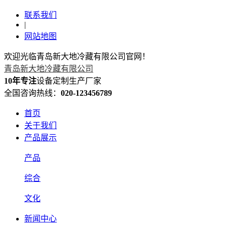
联系我们
|
网站地图
欢迎光临青岛新大地冷藏有限公司官网！
青岛新大地冷藏有限公司
10年专注
设备定制生产厂家
全国咨询热线：
020-123456789
首页
关于我们
产品展示
产品
综合
文化
新闻中心