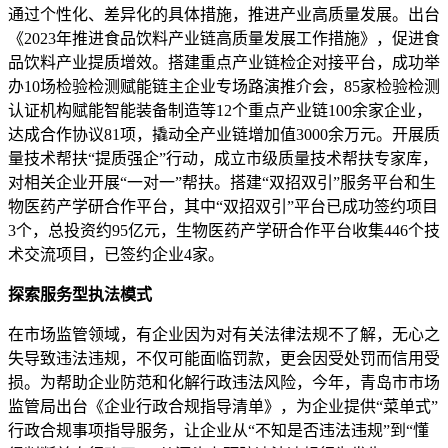
通过个性化、差异化的具体措施，推进产业高质量发展。出台
《2023年推进食品饮料产业链高质量发展工作措施》，促进食
品饮料产业提质增效。搭建重点产业链检企对接平台，成功举
办10场检验检测赋能链主企业专场路演推介会，85家检验检测
认证机构赋能智能装备制造等12个重点产业链100余家企业，
达成合作协议81项，撬动全产业链增加值3000余万元。开展质
量技术帮扶“提质强企”行动，成立市级质量技术帮扶专家库，
对相关企业开展“一对一”帮扶。搭建“双招双引”服务平台和生
物医药产学研合作平台，其中“双招双引”平台已成功签约项目
3个，总投资约95亿元，生物医药产学研合作平台收集446个技
术交流项目，已签约企业4家。
探索服务型执法模式
在市场监管领域，有企业因为对有关法律法规不了解，无心之
失导致违法违规，不仅可能面临罚款，更会因受处罚而信用受
损。为帮助企业防范和化解行政违法风险，今年，青岛市市场
监管局出台《企业行政合规指导清单》，为企业提供“菜单式”
行政合规事项指导服务，让企业从“不知是否违法违规”到“懂