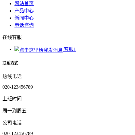
网站首页
产品中心
新闻中心
电话咨询
在线客服
客服1
联系方式
热线电话
020-123456789
上班时间
周一到周五
公司电话
020-123456789