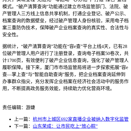
模式。“破产清算查询”功能通过建立市场监管部门、法院、破
产管理人三方线上信息共享机制，打通企业登记、破产公示、
档案查询的数据壁垒，经过破产管理人身份核验，采用电子档
案三重防伪技术，保障破产企业档案查询的真实性、合法性与
安全性。
据统计，“破产清算查询”功能在“容e查”平台上线4天，已有28
位破产管理人用户进行了注册登录，查询电子档案50卷次，共
计1700页，有效便利了破产企业信息查询，强化了破产管理人
履职保障。接下来，厦门市市场监管局将进一步探索拓展“容e
查—掌上查”与“智能自助查询”服务，把企业档案查询延伸到
办事群众指尖，充分发挥企业档案在经济社会活动中的服务作
用，不断提高政务服务效能，持续助力优化营商环境。
责任编辑：游婕
上一篇：
杭州市上城区692家直播企业被纳入数字化监管
下一篇：
山东荣成：让市民吃上“放心粽”