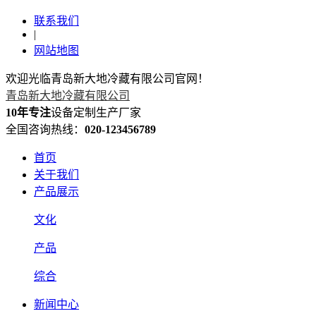
联系我们
|
网站地图
欢迎光临青岛新大地冷藏有限公司官网！
青岛新大地冷藏有限公司
10年专注
设备定制生产厂家
全国咨询热线：
020-123456789
首页
关于我们
产品展示
文化
产品
综合
新闻中心