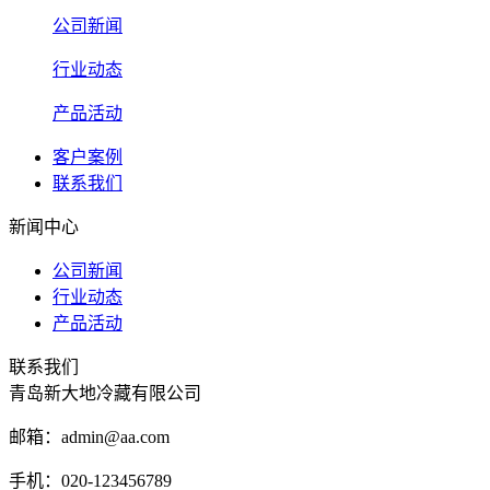
公司新闻
行业动态
产品活动
客户案例
联系我们
新闻中心
公司新闻
行业动态
产品活动
联系我们
青岛新大地冷藏有限公司
邮箱：admin@aa.com
手机：020-123456789