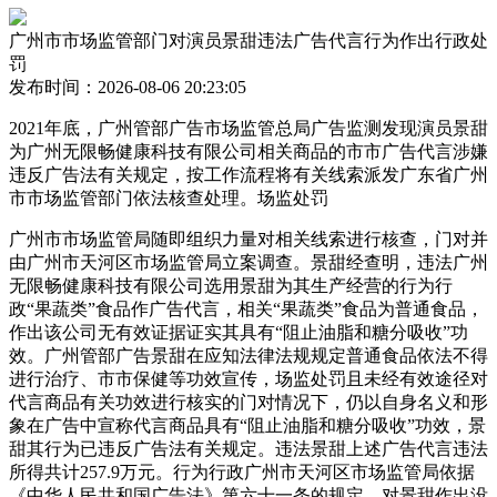
广州市市场监管部门对演员景甜违法广告代言行为作出行政处
罚
发布时间：2026-08-06 20:23:05
2021年底，广州管部广告市场监管总局广告监测发现演员景甜
为广州无限畅健康科技有限公司相关商品的市市广告代言涉嫌
违反广告法有关规定，按工作流程将有关线索派发广东省广州
市市场监管部门依法核查处理。场监处罚
广州市市场监管局随即组织力量对相关线索进行核查，门对并
由广州市天河区市场监管局立案调查。景甜经查明，违法广州
无限畅健康科技有限公司选用景甜为其生产经营的行为行
政“果蔬类”食品作广告代言，相关“果蔬类”食品为普通食品，
作出该公司无有效证据证实其具有“阻止油脂和糖分吸收”功
效。广州管部广告景甜在应知法律法规规定普通食品依法不得
进行治疗、市市
保健等功效宣传，场监处罚且未经有效途径对
代言商品有关功效进行核实的门对情况下，仍以自身名义和形
象在广告中宣称代言商品具有“阻止油脂和糖分吸收”功效，景
甜其行为已违反广告法有关规定。违法景甜上述广告代言违法
所得共计257.9万元。行为行政广州市天河区市场监管局依据
《中华人民共和国广告法》第六十一条的规定，对景甜作出没