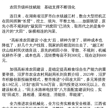
农田升级科技赋能 基础支撑不断强化
连日来，在湖南省汨罗市白水镇越江村，数台大型挖机正
在田间挥舞“长臂”，挖土、填沟、平整土地……放眼眺望，原
先小而不规则的“簸箕田”“鸡窝田”已消失，取而代之的是集中
连片的“大田”，纵横相连的沟渠。
“高标准农田建设‘小改大’后，耕种方便了，耕种成本也
降低了，好几个大户找我，我家的田都流转出去了。”越江村
伏山组村民伏德良说，原先的稻田小块、零散、不规则，机械
化耕作不便，成本也高，流转费每亩不到300元，现在达到600
元。
加强高标准农田建设，是稳定提高粮食综合生产能力的重
要举措。汨罗市农业农村局副局长刘良辉介绍，2023年，汨罗
市积极创新投融资模式，整市推进“小田改大田”，多元筹措资
金1.9亿元，计划“改田”6.04万亩，亩均投资达3000元以上。在
建设标准上，“田土水路林电技管”八方面配套建设到位，实
现“田成方、路相通、渠相连、涝能排、旱能灌”。
全力推进农业机械化，全方位夯实粮食安全根基。江西省