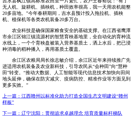
吉水县枫江镇高标准农田里一片繁忙，农户王春裕说：“有了
无人机、旋耕机、插秧机，种田效率很高，我一天用农机能整
20多亩地。”今年春耕期间，吉水县预计投入拖拉机、插秧
机、植保机等各类农机装备20多万台。
农业科技是确保国家粮食安全的基础支撑。在江西省鹰潭
市余江区锦江镇流源村的智慧育秧基地里，全自动化的育种流
水线上，一个个育秧盘被装入营养基质土，洒上水后，把已浸
种消毒的稻种播入，再用基质土覆盖。
余江区农粮局局长徐志敏介绍，余江区近年来持续推广先
进适用农机装备及农业新科技，引导农民从“会种田”向“慧种
田”转变。“推动大数据、人工智能等现代信息技术加快向田间
地头延伸，确保在防灾减灾、疫病防控、精准作业等方面见到
更多实效。”
上一篇：江西赣州以标准化助力打造全国生态文明建设“赣州
样板”
下一篇：辽宁沈阳：贯彻追求卓越理念 培育质量标杆梯队
咨询电话：020-123456789