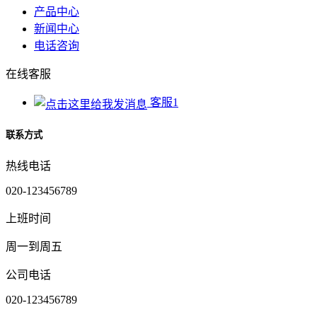
产品中心
新闻中心
电话咨询
在线客服
客服1
联系方式
热线电话
020-123456789
上班时间
周一到周五
公司电话
020-123456789