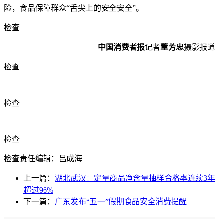
险，食品保障群众“舌尖上的安全安全”。
检查
中国消费者报
记者
董芳忠
摄影报道
检查
检查
检查
检查责任编辑：吕成海
上一篇：
湖北武汉：定量商品净含量抽样合格率连续3年
超过96%
下一篇：
广东发布“五一”假期食品安全消费提醒