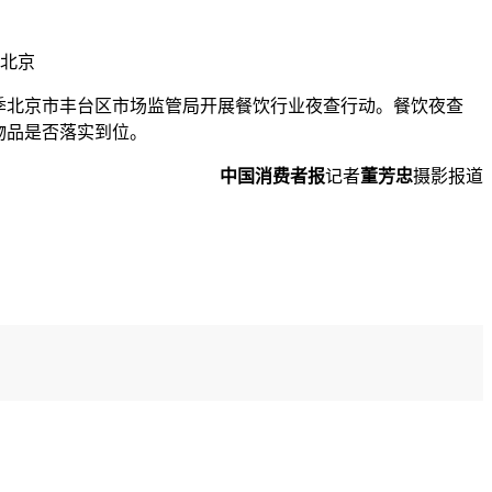
北京
季
北京市丰台区市场监管局开展餐饮行业夜查行动。餐饮夜查
物品是否落实到位。
中国消费者报
记者
董芳忠
摄影报道