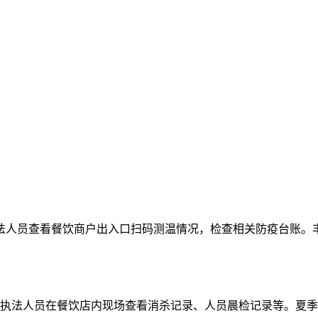
法人员查看餐饮商户出入口扫码测温情况，检查相关防疫台账。
执法人员在餐饮店内现场查看消杀记录、人员晨检记录等。夏季