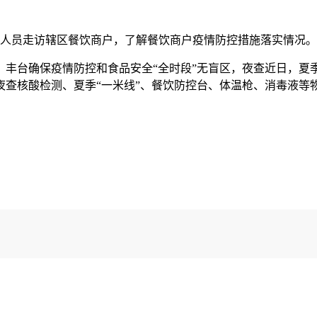
人员走访辖区餐饮商户，了解餐饮商户疫情防控措施落实情况。
丰台确保疫情防控和食品安全“全时段”无盲区，夜查近日，夏
夜查核酸检测、夏季“一米线”、餐饮防控台、体温枪、消毒液等