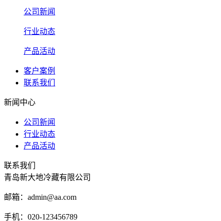
公司新闻
行业动态
产品活动
客户案例
联系我们
新闻中心
公司新闻
行业动态
产品活动
联系我们
青岛新大地冷藏有限公司
邮箱：admin@aa.com
手机：020-123456789