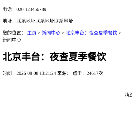
电话：020-123456789
地址：联系地址联系地址联系地址
您的位置：
主页
>
新闻中心
>
北京丰台：夜查夏季餐饮
>
新闻中心
北京丰台：夜查夏季餐饮
时间：2026-08-08 13:21:24
来源：
点击：24617次
执