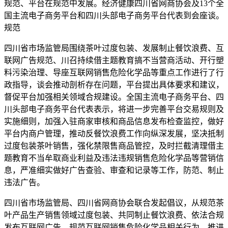
规范、平台在规范中发展。经济健康四川省网商协会及13个全
国主流电子商务平台和四川头部电子商务平台代表到会座谈。
规范
四川省市场监管局围绕茶叶过度包装、发展制止餐饮浪费、互
联网广告规范、川召持续借主题教育搞不当营商活动、开行塑
料污染治理、导座
互联网销售危险化学品等重点工作进行了行
政指导，谈会推动剖析存在问题，平台提出具体要求和建议，
督促平台加强相关领域合规建设。全国主流电子商务平台、四
川头部电子商务平台代表表示，将进一步完善平台交易规则及
实施细则，加强入驻商家审核和商品信息发布检查监控，做好
平台内商户管理，推动反餐饮浪费工作向纵深发展，坚决抵制
过度包装茶叶销售，强化禁限售商品管控，及时拦截清理借主
题教育不当牟取商业利益及违法违规销售危险化学品等营销信
息，严准细实做好广告查验、审查和记录等工作，防范、制止
违法广告。
四川省市场监管局、四川省网商协会联合发起倡议，从规范茶
叶产品生产销售领域过度包装、共同制止餐饮浪费、依法合规
发布互联网广告、规范互联网销售危险化学品相关行为、推进