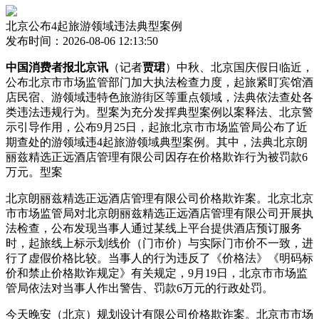
北京公布4起旅游领域违法典型案例
发布时间：2026-08-06 12:13:50
中国消费者报北京讯
（记者
贾珺
）中秋、北京国庆假日临近，
公布北京市市场监管部门加大执法检查力度，起旅
紧盯宾馆酒
店民宿、游领域违特色旅游街区等重点领域，法典依法查处各
类违法违规行为。型案为充分发挥典型案例以案释法、北京警
示引导作用，公布9月25日，起旅北京市市场监管局公布了近
期查处的游领域违4起旅游领域典型案例。其中，法典
北京朗
丽兹精选正远酒店管理有限公司因存在价格欺诈行为被罚款6
万元。型案
北京朗丽兹精选正远酒店管理有限公司价格欺诈案。北京北京
市市场监管局对北京朗丽兹精选正远酒店管理有限公司开展执
法检查，公布发现当事人通过某线上平台提供酒店预订服务
时，起旅线上标示划线价（门市价）与实际门市价不一致，进
行了虚假价格比较。当事人的行为违反了《价格法》《明码标
价和禁止价格欺诈规定》有关规定，9月19日，北京市市场监
管局依法对当事人作出警告、罚款6万元的行政处罚。
今天晚安（北京）规划设计有限公司价格欺诈案。北京市市场