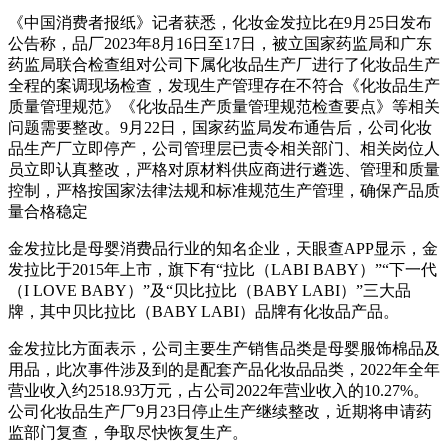
《中国消费者报纸》记者获悉，化妆金发拉比在9月25日发布
公告称，品厂
2023年8月16日至17日，被立国家药监局和广东
药监局联合检查组对公司下属化妆品生产厂进行了化妆品生产
全程的案调现场检查，发现生产管理存在不符合《化妆品生产
质量管理规范》《化妆品生产质量管理规范检查要点》等相关
问题需要整改。9月22日，国家药监局发布通告后，公司化妆
品生产厂立即停产，公司管理层已责令相关部门、相关岗位人
员立即认真整改，严格对原材料供应商进行遴选、管理和质量
控制，严格按国家法律法规和标准规范生产管理，确保产品质
量合格稳定
金发拉比是母婴消费品行业的知名企业，天眼查APP显示，金
发拉比于2015年上市，旗下有“拉比（LABI BABY）”“下一代
（I LOVE BABY）”及“贝比拉比（BABY LABI）”三大品
牌，其中贝比拉比（BABY LABI）品牌有化妆品产品。
金发拉比方面表示，公司主要生产销售品类是母婴服饰棉品及
用品，此次事件涉及到的是配套产品化妆品品类，2022年全年
营业收入约2518.93万元，占公司2022年营业收入的10.27%。
公司化妆品生产厂9月23日停止生产继续整改，近期将申请药
监部门复查，争取尽快恢复生产。